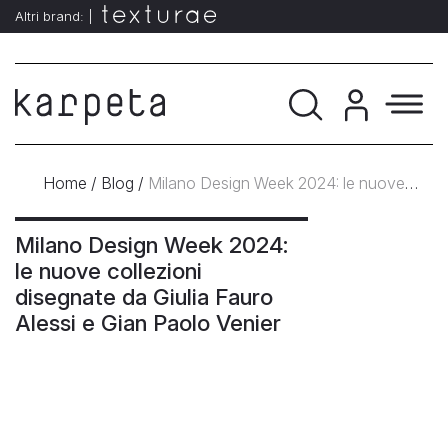
Altri brand: |
Home
/
Blog
/
Milano Design Week 2024: le nuove
collezioni disegnate da Giulia Fauro Alessi e Gian Paolo
Venier
Milano Design Week 2024:
le nuove collezioni
disegnate da Giulia Fauro
Alessi e Gian Paolo Venier